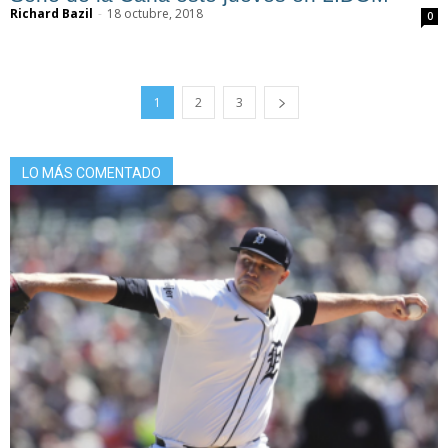
Richard Bazil
-
18 octubre, 2018
0
1
2
3
LO MÁS COMENTADO