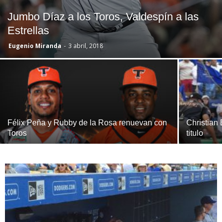
Jumbo Díaz a los Toros, Valdespín a las
Estrellas
Eugenio Miranda
-
3 abril, 2018
Félix Peña y Rubby de la Rosa renuevan con
Christian 
Toros
titulo