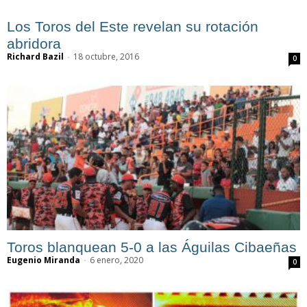
Los Toros del Este revelan su rotación
abridora
Richard Bazil
-
18 octubre, 2016
0
Toros blanquean 5-0 a las Águilas Cibaeñas
Eugenio Miranda
-
6 enero, 2020
0