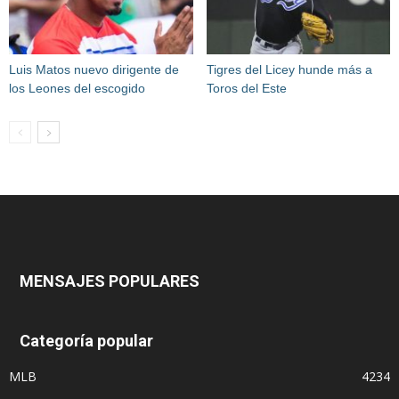
Luis Matos nuevo dirigente de
Tigres del Licey hunde más a
los Leones del escogido
Toros del Este
MENSAJES POPULARES
Categoría popular
MLB
4234