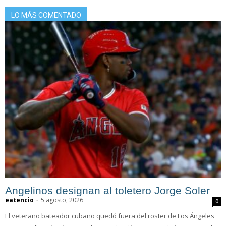
LO MÁS COMENTADO
Angelinos designan al toletero Jorge Soler
eatencio
-
5 agosto, 2026
0
El veterano bateador cubano quedó fuera del roster de Los Ángeles